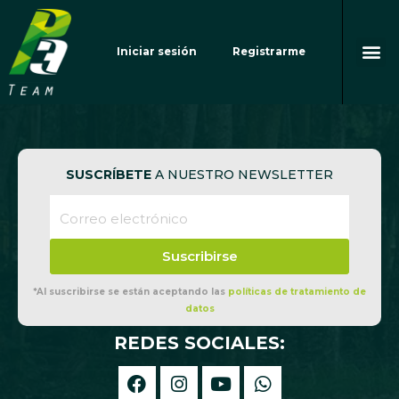
Ir
al
Me
contenido
Iniciar sesión
Registrarme
SUSCRÍBETE
A NUESTRO NEWSLETTER
Suscribirse
*Al suscribirse se están aceptando las
políticas de tratamiento de
datos
REDES SOCIALES:
F
I
Y
W
a
n
o
h
c
s
u
a