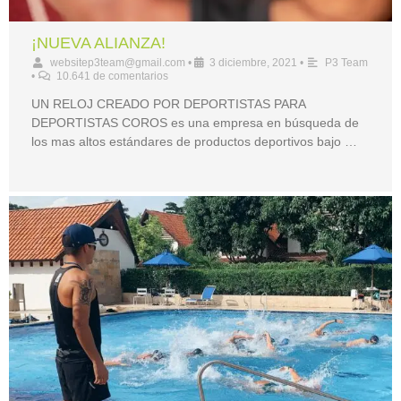
¡NUEVA ALIANZA!
websitep3team@gmail.com
•
3 diciembre, 2021
•
P3 Team
•
10.641 de comentarios
UN RELOJ CREADO POR DEPORTISTAS PARA
DEPORTISTAS COROS es una empresa en búsqueda de
los mas altos estándares de productos deportivos bajo …