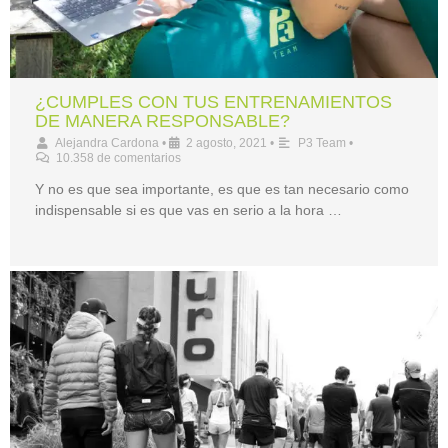
¿CUMPLES CON TUS ENTRENAMIENTOS
DE MANERA RESPONSABLE?
Alejandra Cardona
•
2 agosto, 2021
•
P3 Team
•
10.358 de comentarios
Y no es que sea importante, es que es tan necesario como
indispensable si es que vas en serio a la hora …