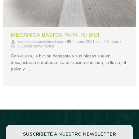
MECÁNICA BÁSICA PARA TU BICI
websitep3team@gmail.com
•
4 junio, 2021
•
P3 Team
•
9.783 de comentarios
Con el uso, la bici se desgasta y sus piezas suelen
desajustarse o dañarse. La utilización continua, la lluvia, el
polvo y …
SUSCRÍBETE
A NUESTRO NEWSLETTER