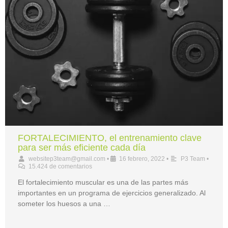
FORTALECIMIENTO, el entrenamiento clave
para ser más eficiente cada día
websitep3team@gmail.com
•
16 febrero, 2022
•
P3 Team
•
15.424 de comentarios
El fortalecimiento muscular es una de las partes más
importantes en un programa de ejercicios generalizado. Al
someter los huesos a una …