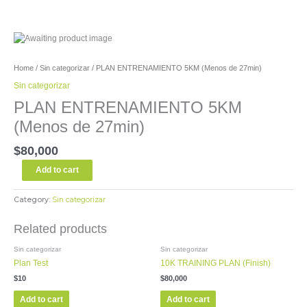
Ir
al
contenido
PLAN
ENTRENAMIENTO
5KM
Home
/
Sin categorizar
/ PLAN ENTRENAMIENTO 5KM (Menos de 27min)
(Menos
Sin categorizar
de
27min)
PLAN ENTRENAMIENTO 5KM
quantity
(Menos de 27min)
$
80,000
Add to cart
Category:
Sin categorizar
Related products
Sin categorizar
Sin categorizar
Plan Test
10K TRAINING PLAN (Finish)
$
10
$
80,000
Add to cart
Add to cart