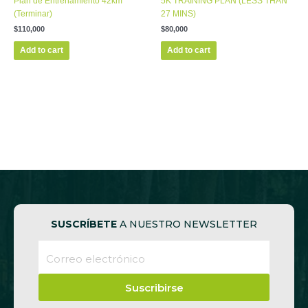
Plan de Entrenamiento 42km
5K TRAINING PLAN (LESS THAN
(Terminar)
27 MINS)
$
110,000
$
80,000
Add to cart
Add to cart
SUSCRÍBETE
A NUESTRO NEWSLETTER
Suscribirse