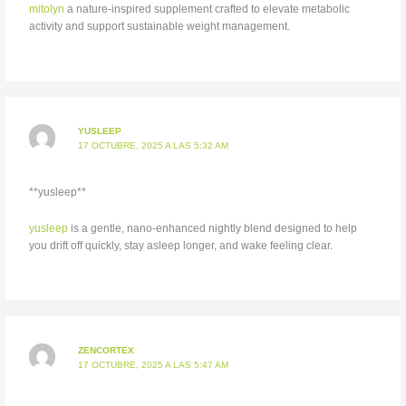
mitolyn
a nature-inspired supplement crafted to elevate metabolic
activity and support sustainable weight management.
YUSLEEP
17 OCTUBRE, 2025 A LAS 5:32 AM
** yusleep**
yusleep
is a gentle, nano-enhanced nightly blend designed to help
you drift off quickly, stay asleep longer, and wake feeling clear.
ZENCORTEX
17 OCTUBRE, 2025 A LAS 5:47 AM