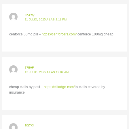
FK4YQ
11 JULIO, 2025 A LAS 2:11 PM
cenforce 50mg pill –
https://cenforcers.com/
cenforce 100mg cheap
77E0F
13 JULIO, 2025 A LAS 12:02 AM
cheap cialis by post –
https://ciltadgn.com/
is cialis covered by
insurance
BQ7XI