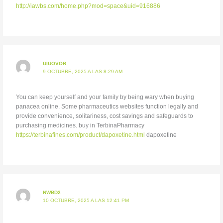
http://iawbs.com/home.php?mod=space&uid=916886
UIUOVOR
9 OCTUBRE, 2025 A LAS 8:29 AM
You can keep yourself and your family by being wary when buying
panacea online. Some pharmaceutics websites function legally and
provide convenience, solitariness, cost savings and safeguards to
purchasing medicines. buy in TerbinaPharmacy
https://terbinafines.com/product/dapoxetine.html
dapoxetine
NWBD2
10 OCTUBRE, 2025 A LAS 12:41 PM