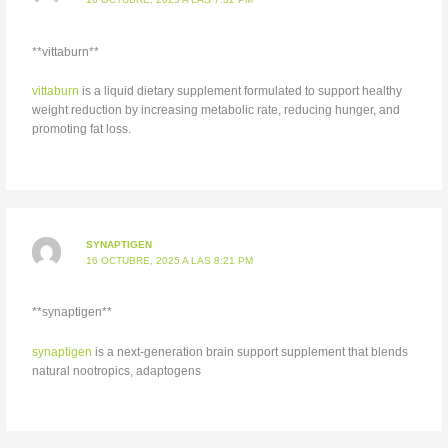
** vittaburn**
vittaburn
is a liquid dietary supplement formulated to support healthy
weight reduction by increasing metabolic rate, reducing hunger, and
promoting fat loss.
SYNAPTIGEN
16 OCTUBRE, 2025 A LAS 8:21 PM
** synaptigen**
synaptigen
is a next-generation brain support supplement that blends
natural nootropics, adaptogens