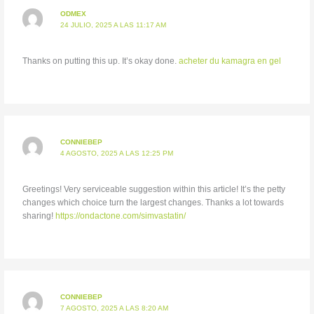
ODMEX
24 JULIO, 2025 A LAS 11:17 AM
Thanks on putting this up. It’s okay done.
acheter du kamagra en gel
CONNIEBEP
4 AGOSTO, 2025 A LAS 12:25 PM
Greetings! Very serviceable suggestion within this article! It’s the petty
changes which choice turn the largest changes. Thanks a lot towards
sharing!
https://ondactone.com/simvastatin/
CONNIEBEP
7 AGOSTO, 2025 A LAS 8:20 AM