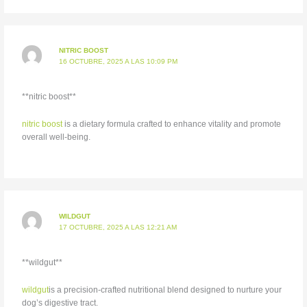
NITRIC BOOST
16 OCTUBRE, 2025 A LAS 10:09 PM
**nitric boost**
nitric boost
is a dietary formula crafted to enhance vitality and promote
overall well-being.
WILDGUT
17 OCTUBRE, 2025 A LAS 12:21 AM
**wildgut**
wildgut
is a precision-crafted nutritional blend designed to nurture your
dog’s digestive tract.