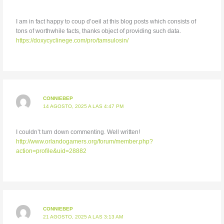
I am in fact happy to coup d’oeil at this blog posts which consists of
tons of worthwhile facts, thanks object of providing such data.
https://doxycyclinege.com/pro/tamsulosin/
CONNIEBEP
14 AGOSTO, 2025 A LAS 4:47 PM
I couldn’t turn down commenting. Well written!
http://www.orlandogamers.org/forum/member.php?
action=profile&uid=28882
CONNIEBEP
21 AGOSTO, 2025 A LAS 3:13 AM