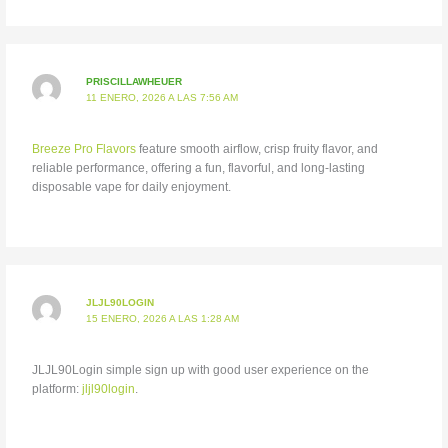
PRISCILLAWHEUER
11 ENERO, 2026 A LAS 7:56 AM
Breeze Pro Flavors
feature smooth airflow, crisp fruity flavor, and
reliable performance, offering a fun, flavorful, and long-lasting
disposable vape for daily enjoyment.
JLJL90LOGIN
15 ENERO, 2026 A LAS 1:28 AM
JLJL90Login simple sign up with good user experience on the
platform:
jljl90login
.