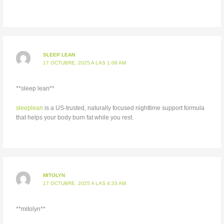
SLEEP LEAN
17 OCTUBRE, 2025 A LAS 1:08 AM
**sleep lean**
sleeplean
is a US-trusted, naturally focused nighttime support formula
that helps your body burn fat while you rest.
MITOLYN
17 OCTUBRE, 2025 A LAS 4:33 AM
**mitolyn**