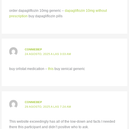
order dapagliflozin 10mg generic –
dapagliflozin 10mg without
prescription
buy dapagliflozin pills
CONNIEBEP
24 AGOSTO, 2025 A LAS 3:03 AM
buy orlistat medication –
this
buy xenical generic
CONNIEBEP
29 AGOSTO, 2025 A LAS 7:24 AM
This website exceedingly has all of the low-down and facts I needed
there this participant and didn’t positive who to ask.