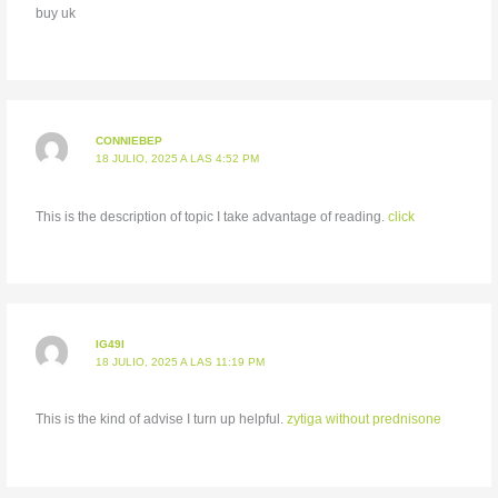
buy uk
CONNIEBEP
18 JULIO, 2025 A LAS 4:52 PM
This is the description of topic I take advantage of reading.
click
IG49I
18 JULIO, 2025 A LAS 11:19 PM
This is the kind of advise I turn up helpful.
zytiga without prednisone