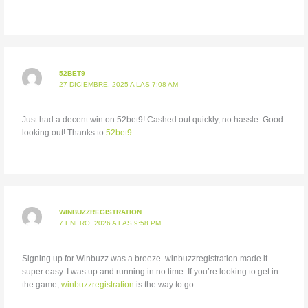
52BET9
27 DICIEMBRE, 2025 A LAS 7:08 AM
Just had a decent win on 52bet9! Cashed out quickly, no hassle. Good
looking out! Thanks to
52bet9
.
WINBUZZREGISTRATION
7 ENERO, 2026 A LAS 9:58 PM
Signing up for Winbuzz was a breeze. winbuzzregistration made it
super easy. I was up and running in no time. If you’re looking to get in
the game,
winbuzzregistration
is the way to go.