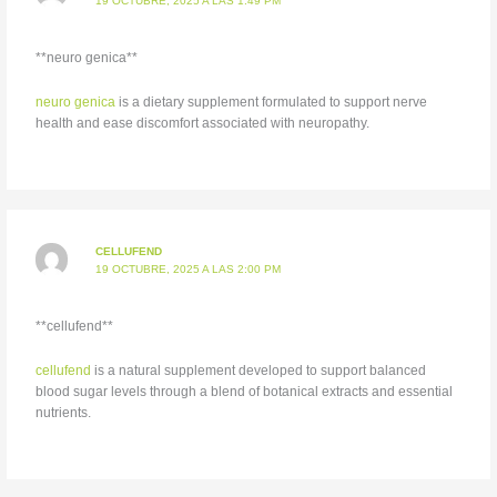
19 OCTUBRE, 2025 A LAS 1:49 PM
**neuro genica**
neuro genica
is a dietary supplement formulated to support nerve
health and ease discomfort associated with neuropathy.
CELLUFEND
19 OCTUBRE, 2025 A LAS 2:00 PM
**cellufend**
cellufend
is a natural supplement developed to support balanced
blood sugar levels through a blend of botanical extracts and essential
nutrients.