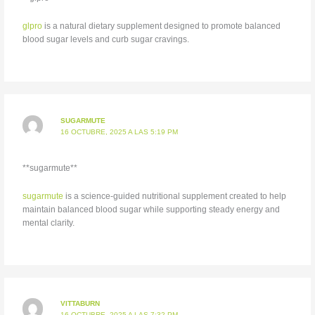
glpro
is a natural dietary supplement designed to promote balanced
blood sugar levels and curb sugar cravings.
SUGARMUTE
16 OCTUBRE, 2025 A LAS 5:19 PM
**sugarmute**
sugarmute
is a science-guided nutritional supplement created to help
maintain balanced blood sugar while supporting steady energy and
mental clarity.
VITTABURN
16 OCTUBRE, 2025 A LAS 7:32 PM