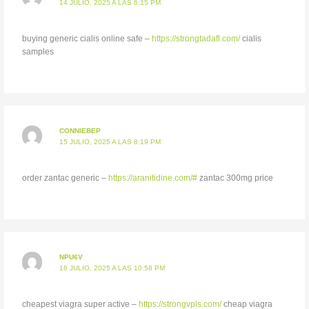
14 JULIO, 2025 A LAS 6:15 PM
buying generic cialis online safe –
https://strongtadafl.com/
cialis
samples
CONNIEBEP
15 JULIO, 2025 A LAS 8:19 PM
order zantac generic –
https://aranitidine.com/#
zantac 300mg price
NPU6V
16 JULIO, 2025 A LAS 10:58 PM
cheapest viagra super active –
https://strongvpls.com/
cheap viagra