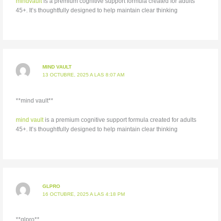
mindvault
is a premium cognitive support formula created for adults
45+. It’s thoughtfully designed to help maintain clear thinking
MIND VAULT
13 OCTUBRE, 2025 A LAS 8:07 AM
**mind vault**
mind vault
is a premium cognitive support formula created for adults
45+. It’s thoughtfully designed to help maintain clear thinking
GLPRO
16 OCTUBRE, 2025 A LAS 4:18 PM
** glpro**