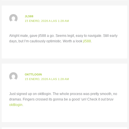
JL588
15 ENERO, 2026 A LAS 1:28 AM
Alright mate, gave jl588 a go. Seems legit, easy to navigate. Still early
days, but I’m cautiously optimistic. Worth a look
jl588
.
OKTTLOGIN
15 ENERO, 2026 A LAS 1:28 AM
Just signed up on okttlogin. The whole process was pretty smooth, no
dramas. Fingers crossed its gonna be a good ‘un! Check it out bruv
okttlogin
.