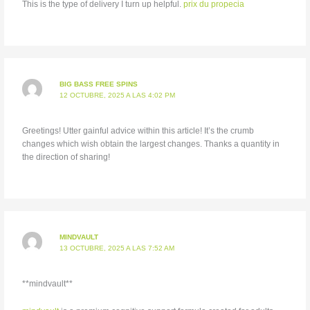
This is the type of delivery I turn up helpful.
prix du propecia
BIG BASS FREE SPINS
12 OCTUBRE, 2025 A LAS 4:02 PM
Greetings! Utter gainful advice within this article! It’s the crumb
changes which wish obtain the largest changes. Thanks a quantity in
the direction of sharing!
MINDVAULT
13 OCTUBRE, 2025 A LAS 7:52 AM
** mindvault**