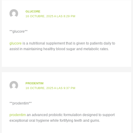
GLUCORE
16 OCTUBRE, 2025 A LAS 8:29 PM
**glucore**
glucore
is a nutritional supplement that is given to patients daily to
assist in maintaining healthy blood sugar and metabolic rates.
PRODENTIM
16 OCTUBRE, 2025 A LAS 9:37 PM
**prodentim**
prodentim
an advanced probiotic formulation designed to support
exceptional oral hygiene while fortifying teeth and gums.