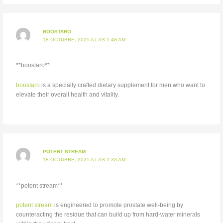
BOOSTARO
18 OCTUBRE, 2025 A LAS 1:48 AM
** boostaro**
boostaro
is a specially crafted dietary supplement for men who want to
elevate their overall health and vitality.
POTENT STREAM
18 OCTUBRE, 2025 A LAS 2:33 AM
**potent stream**
potent stream
is engineered to promote prostate well-being by
counteracting the residue that can build up from hard-water minerals