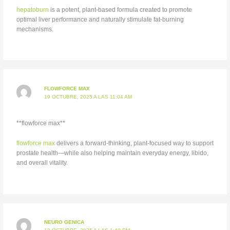
hepatoburn
is a potent, plant-based formula created to promote
optimal liver performance and naturally stimulate fat-burning
mechanisms.
FLOWFORCE MAX
19 OCTUBRE, 2025 A LAS 11:04 AM
** flowforce max**
flowforce max
delivers a forward-thinking, plant-focused way to support
prostate health—while also helping maintain everyday energy, libido,
and overall vitality.
NEURO GENICA