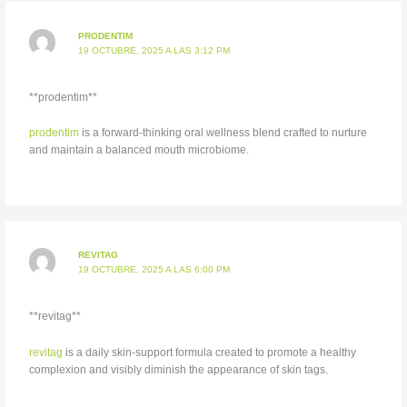
PRODENTIM
19 OCTUBRE, 2025 A LAS 3:12 PM
**prodentim**
prodentim
is a forward-thinking oral wellness blend crafted to nurture
and maintain a balanced mouth microbiome.
REVITAG
19 OCTUBRE, 2025 A LAS 6:00 PM
**revitag**
revitag
is a daily skin-support formula created to promote a healthy
complexion and visibly diminish the appearance of skin tags.