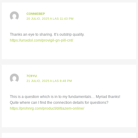
CONNIEBEP
20 JULIO, 2025 A LAS 11:43 PM
Thanks an eye to sharing. It’s outstrip quality.
https://ursxdol.com/provigil-gn-pill-cnt/
7C9YU
21 JULIO, 2025 A LAS 8:48 PM
This is a question which is in to my fundamentals… Myriad thanks!
Quite where can I find the connection details for questions?
https://prohnrg.com/product/diltiazem-online/