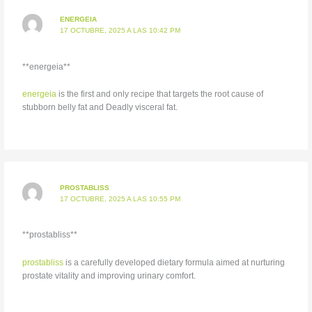
ENERGEIA
17 OCTUBRE, 2025 A LAS 10:42 PM
**energeia**
energeia
is the first and only recipe that targets the root cause of
stubborn belly fat and Deadly visceral fat.
PROSTABLISS
17 OCTUBRE, 2025 A LAS 10:55 PM
** prostabliss**
prostabliss
is a carefully developed dietary formula aimed at nurturing
prostate vitality and improving urinary comfort.