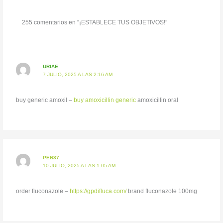
255 comentarios en “¡ESTABLECE TUS OBJETIVOS!”
URIAE
7 JULIO, 2025 A LAS 2:16 AM
buy generic amoxil –
buy amoxicillin generic
amoxicillin oral
PEN37
10 JULIO, 2025 A LAS 1:05 AM
order fluconazole –
https://gpdifluca.com/
brand fluconazole 100mg