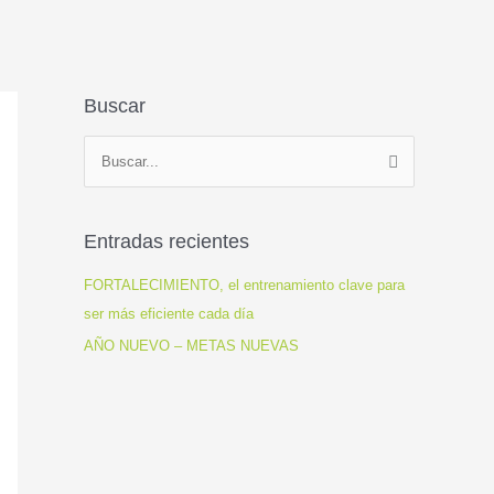
Buscar
B
u
s
Entradas recientes
c
a
FORTALECIMIENTO, el entrenamiento clave para
r
ser más eficiente cada día
p
AÑO NUEVO – METAS NUEVAS
o
r
: