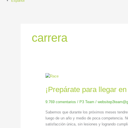
carrera
¡Prepárate
para
¡Prepárate para llegar en
llegar
en
tu
9.769 comentarios
/
P3 Team
/
websitep3team@g
mejor
forma
Sabemos que durante los próximos meses tendremo
a
luego de un año y medio de poca competencia. Nu
competir!
satisfacción única, sin lesiones y logrando cumpl