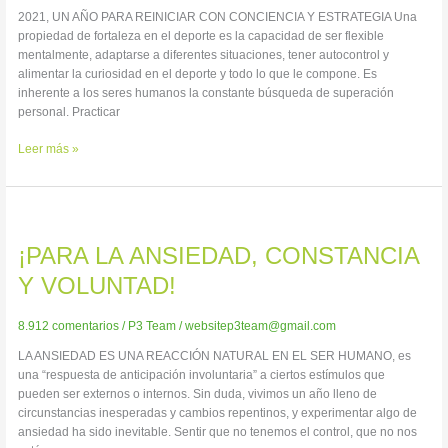
2021, UN AÑO PARA REINICIAR CON CONCIENCIA Y ESTRATEGIA Una
propiedad de fortaleza en el deporte es la capacidad de ser flexible
mentalmente, adaptarse a diferentes situaciones, tener autocontrol y
alimentar la curiosidad en el deporte y todo lo que le compone. Es
inherente a los seres humanos la constante búsqueda de superación
personal. Practicar
Leer más »
¡PARA
LA
¡PARA LA ANSIEDAD, CONSTANCIA
ANSIEDAD,
CONSTANCIA
Y VOLUNTAD!
Y
VOLUNTAD!
8.912 comentarios
/
P3 Team
/
websitep3team@gmail.com
LA ANSIEDAD ES UNA REACCIÓN NATURAL EN EL SER HUMANO, es
una “respuesta de anticipación involuntaria” a ciertos estímulos que
pueden ser externos o internos. Sin duda, vivimos un año lleno de
circunstancias inesperadas y cambios repentinos, y experimentar algo de
ansiedad ha sido inevitable. Sentir que no tenemos el control, que no nos