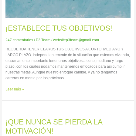
¡ESTABLECE TUS OBJETIVOS!
247 comentarios
/
P3 Team
/
websitep3team@gmail.com
RECUERDA TENER CLAROS TUS OBJETIVOS A CORTO, MEDIANO Y
LARGO PLAZO. Independientemente de la situación que estemos viviendo,
es sumamente importante tener unos objetivos a corto, mediano y largo
plazo, con los cuales podamos mantenernos enfocados para así cumplir
nuestras metas. Aunque nuestro enfoque cambie, y ya no tengamos
carreras en mente por los próximos
Leer más »
¡QUE
NUNCA
¡QUE NUNCA SE PIERDA LA
SE
PIERDA
MOTIVACIÓN!
LA