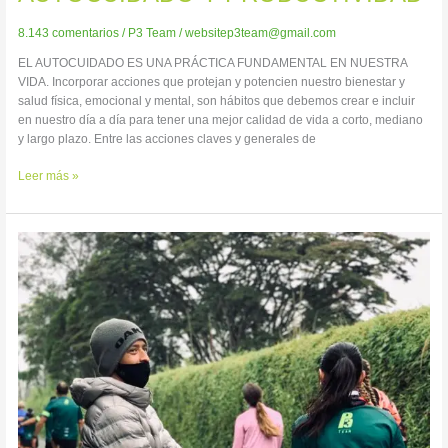
8.143 comentarios
/
P3 Team
/
websitep3team@gmail.com
EL AUTOCUIDADO ES UNA PRÁCTICA FUNDAMENTAL EN NUESTRA
VIDA. Incorporar acciones que protejan y potencien nuestro bienestar y
salud física, emocional y mental, son hábitos que debemos crear e incluir
en nuestro día a día para tener una mejor calidad de vida a corto, mediano
y largo plazo. Entre las acciones claves y generales de
Leer más »
¡TOMEMOS
DECISIONES
INTELIGENTES!