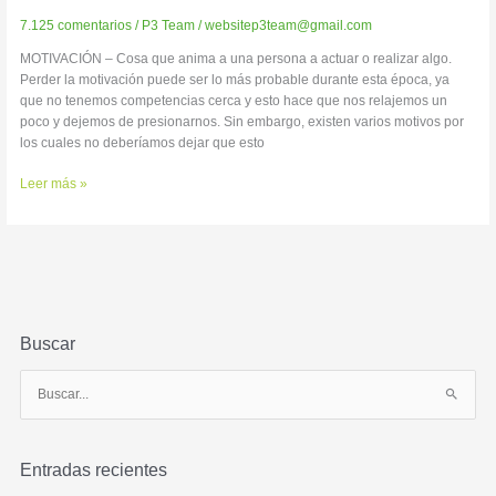
MOTIVACIÓN!
7.125 comentarios
/
P3 Team
/
websitep3team@gmail.com
MOTIVACIÓN – Cosa que anima a una persona a actuar o realizar algo.
Perder la motivación puede ser lo más probable durante esta época, ya
que no tenemos competencias cerca y esto hace que nos relajemos un
poco y dejemos de presionarnos. Sin embargo, existen varios motivos por
los cuales no deberíamos dejar que esto
Leer más »
Buscar
B
u
s
Entradas recientes
c